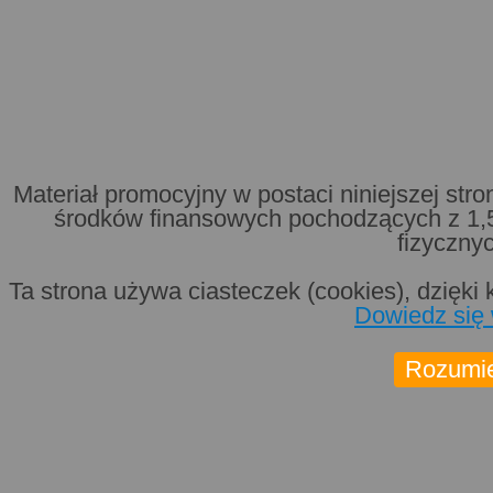
A-
|
A+
|
Wysoki kontrast
Materiał promocyjny w postaci niniejszej str
środków finansowych pochodzących z 1
fizyczny
Ta strona używa ciasteczek (cookies), dzięki 
Dowiedz się 
Rozumi
Aktualności
Cele i zadania
1,5%
Działania Stowarzyszenia
Galeria